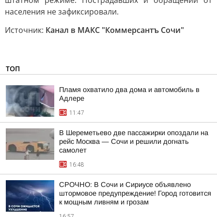
штатном режиме. Пострадавших и обращений от
населения не зафиксировали.
Источник:
Канал в МАКС "Коммерсантъ Сочи"
ТОП
Пламя охватило два дома и автомобиль в
Адлере
11:47
В Шереметьево две пассажирки опоздали на
рейс Москва — Сочи и решили догнать
самолет
16:48
СРОЧНО: В Сочи и Сириусе объявлено
штормовое предупреждение! Город готовится
к мощным ливням и грозам
16:57