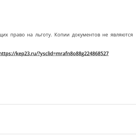
их право на льготу. Копии документов не являются
https://kep23.ru/?ysclid=mrafn8o88g224868527