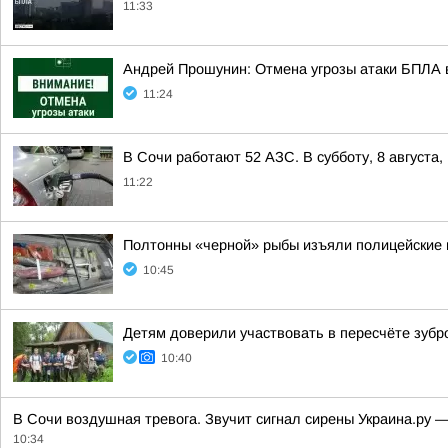
11:33
Андрей Прошунин: Отмена угрозы атаки БПЛА 
11:24
В Сочи работают 52 АЗС. В субботу, 8 августа
11:22
Полтонны «черной» рыбы изъяли полицейские 
10:45
Детям доверили участвовать в пересчёте зубр
10:40
В Сочи воздушная тревога. Звучит сигнал сирены Украина.ру 
10:34