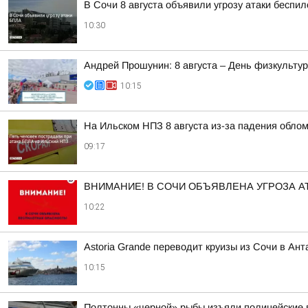
В Сочи 8 августа объявили угрозу атаки беспи
10:30
Андрей Прошунин: 8 августа – День физкульту
10:15
На Ильском НПЗ 8 августа из-за падения обло
09:17
ВНИМАНИЕ! В СОЧИ ОБЪЯВЛЕНА УГРОЗА АТ
10:22
Astoria Grande переводит круизы из Сочи в Ан
10:15
Полтонны «черной» рыбы изъяли полицейские 