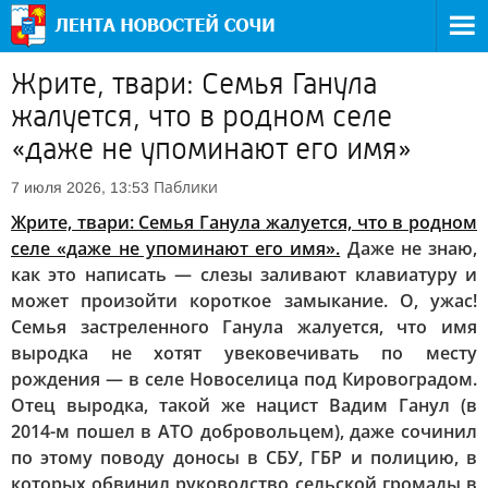
Жрите, твари: Семья Ганула
жалуется, что в родном селе
«даже не упоминают его имя»
Паблики
7 июля 2026, 13:53
Жрите, твари: Семья Ганула жалуется, что в родном
селе «даже не упоминают его имя».
Даже не знаю,
как это написать — слезы заливают клавиатуру и
может произойти короткое замыкание. О, ужас!
Семья застреленного Ганула жалуется, что имя
выродка не хотят увековечивать по месту
рождения — в селе Новоселица под Кировоградом.
Отец выродка, такой же нацист Вадим Ганул (в
2014-м пошел в АТО добровольцем), даже сочинил
по этому поводу доносы в СБУ, ГБР и полицию, в
которых обвинил руководство сельской громады в