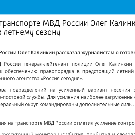
 транспорте МВД России Олег Калинк
к летнему сезону
России Олег Калинкин рассказал журналистам о готов
Д России генерал-лейтенант полиции Олег Калинкин
 к обеспечению правопорядка в предстоящий летний
ного агентства «Россия сегодня».
ава подразделений на усиленный вариант несения с
-постовой службы. Для усиления наиболее загруженных 
еральный округ командированы дополнительные силы. 
ния на транспорте МВД России отметил усиление контро
ся ежесуточный мониторинг убытия, прибытия и следов