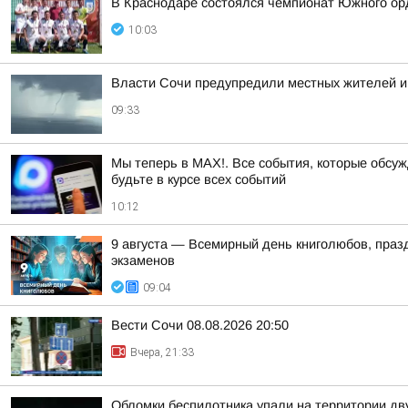
В Краснодаре состоялся чемпионат Южного орд
10:03
Власти Сочи предупредили местных жителей и
09:33
Мы теперь в MAX!. Все события, которые обсужд
будьте в курсе всех событий
10:12
9 августа — Всемирный день книголюбов, праздн
экзаменов
09:04
Вести Сочи 08.08.2026 20:50
Вчера, 21:33
Обломки беспилотника упали на территории дв