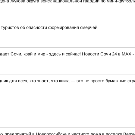
ена Жукова округа войск национальной гвардии по мини-футбол
 туристов об опасности формирования смерчей
ает Сочи, край и мир - здесь и сейчас! Новости Сочи 24 в MAX -
ик для всех, кто знает, что книга — это не просто бумажные ст
ух предприятий в Новороссийске и частного дома в поселке Верх