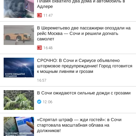
Пламя охватило два дома и автомобиль в
Адлере
11:47
В Шереметьево две пассажирки опоздали на
рейс Москва — Сочи и решили догнать
самолет
16:48
СРОЧНО: В Сочи и Сириусе объявлено
штормовое предупреждение! Город готовится
к мощным ливням и грозам
16:57
В Сочи ожидаются сильные дожди с грозами
12:06
«Спрятал штраф — жди гостей»: в Сочи
стартовала масштабная облава на
должников!