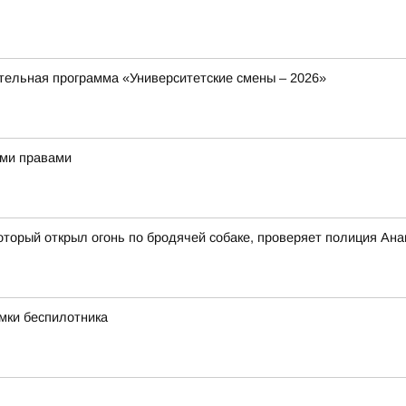
ельная программа «Университетские смены – 2026»
ыми правами
оторый открыл огонь по бродячей собаке, проверяет полиция Ан
мки беспилотника