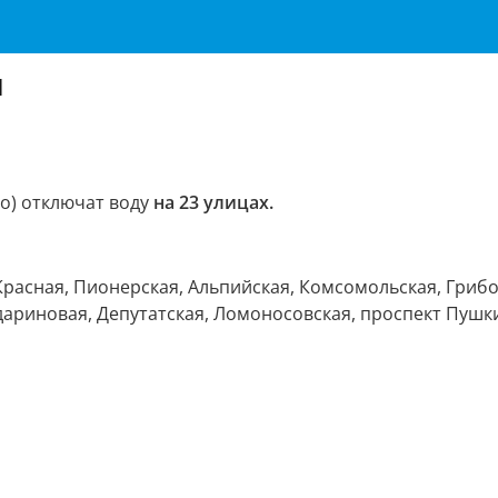
ы
но) отключат воду
на 23 улицах.
 Красная, Пионерская, Альпийская, Комсомольская, Гри
дариновая, Депутатская, Ломоносовская, проспект Пушк