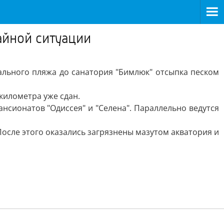
айной ситуации
ального пляжа до санатория "Бимлюк" отсыпка песком
километра уже сдан.
нсионатов "Одиссея" и "Селена". Параллельно ведутся
После этого оказались загрязнены мазутом акватория и