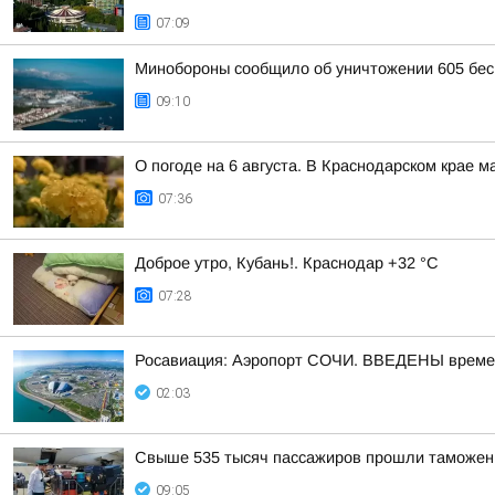
07:09
Минобороны сообщило об уничтожении 605 бес
09:10
О погоде на 6 августа. В Краснодарском крае 
07:36
Доброе утро, Кубань!. Краснодар +32 °С
07:28
Росавиация: Аэропорт СОЧИ. ВВЕДЕНЫ времен
02:03
Свыше 535 тысяч пассажиров прошли таможенн
09:05