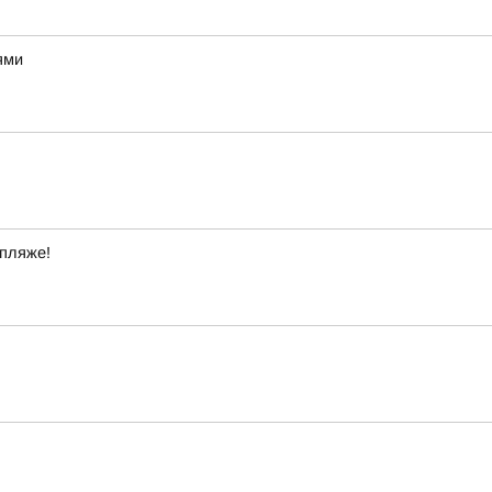
ями
 пляже!