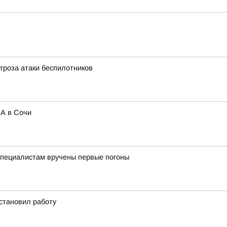
угроза атаки беспилотников
ЛА в Сочи
пециалистам вручены первые погоны
становил работу