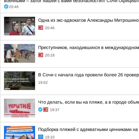
военными – залог нашей с вами безопасности!//
Сочи Официал
20:46
Одна из экс-адвокатов Александры Митрошиной
20:46
Преступников, находившихся в международном
20:18
В Сочи с начала года провели более 26 прове
19:52
Что делать, если вы на пляже, а в городе объ
19:37
Подборка пляжей с адекватными ценниками на
19:10