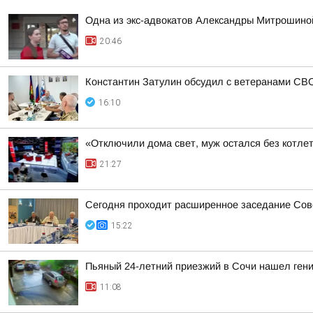
Одна из экс-адвокатов Александры Митрошиной
20:46
Константин Затулин обсудил с ветеранами СВО
16:10
«Отключили дома свет, муж остался без котлет
21:27
Сегодня проходит расширенное заседание Сове
15:22
Пьяный 24-летний приезжий в Сочи нашел гени
11:08