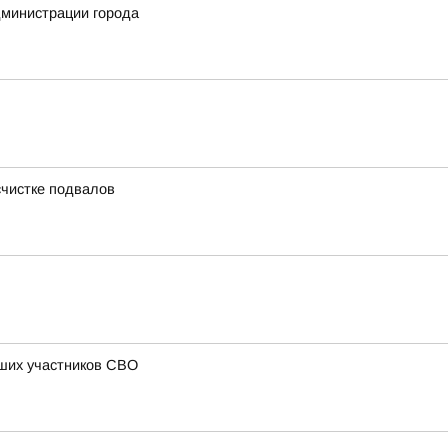
дминистрации города
счистке подвалов
бших участников СВО