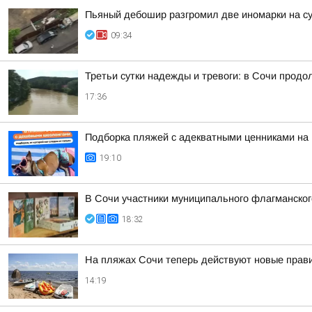
Пьяный дебошир разгромил две иномарки на су
09:34
Третьи сутки надежды и тревоги: в Сочи прод
17:36
Подборка пляжей с адекватными ценниками на
19:10
В Сочи участники муниципального флагманског
18:32
На пляжах Сочи теперь действуют новые прав
14:19