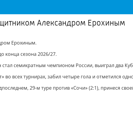
защитником Александром Ерохиным
дром Ерохиным.
о конца сезона 2026/27.
он стал семикратным чемпионом России, выиграл два Куб
» во всех турнирах, забил четыре гола и отметился одн
дпоследнем, 29-м туре против «Сочи» (2:1), принеся св