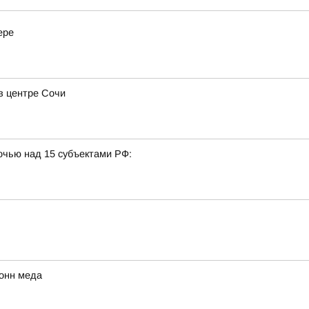
ере
в центре Сочи
очью над 15 субъектами РФ:
тонн меда