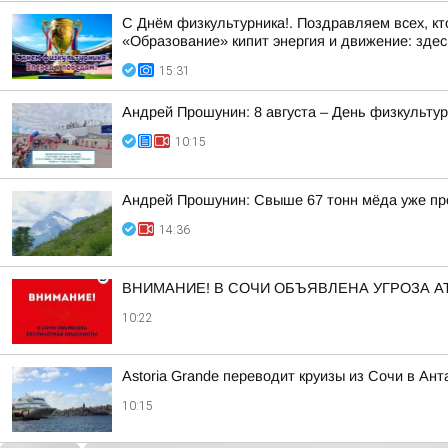
С Днём физкультурника!. Поздравляем всех, кт
«Образование» кипит энергия и движение: здесь
15:31
Андрей Прошунин: 8 августа – День физкульту
10:15
Андрей Прошунин: Свыше 67 тонн мёда уже про
14:36
ВНИМАНИЕ! В СОЧИ ОБЪЯВЛЕНА УГРОЗА АТ
10:22
Astoria Grande переводит круизы из Сочи в Ан
10:15