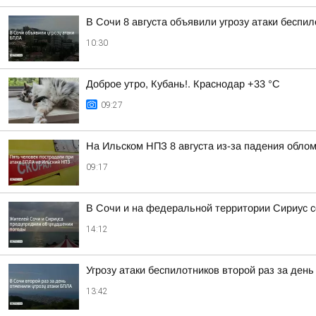
В Сочи 8 августа объявили угрозу атаки беспи
10:30
Доброе утро, Кубань!. Краснодар +33 °С
09:27
На Ильском НПЗ 8 августа из-за падения обло
09:17
В Сочи и на федеральной территории Сириус с
14:12
Угрозу атаки беспилотников второй раз за ден
13:42