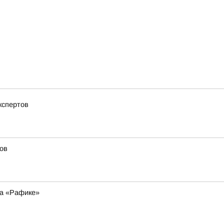
кспертов
ов
на «Рафике»